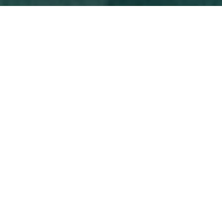
BUSSAT,
Fabricant de bonheur
immobilier depuis 1979
Vous cherchez une agence pour vous accompagner
dans la construction de votre projet immobilier à
Lyon ? Venez découvrir la ruche immobilière
BUSSAT, située entre le Rhône et la Saône au cœur
du quartier élégant de la place Bellecour. Nos
« abeilles » butinent tout Lyon pour récolter le
meilleur miel immobilier. Nous avons à notre actif
plus de 40 ans de belles histoires immobilières qui
nous permettent d’avoir une expertise fine de