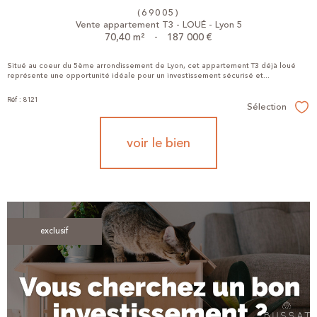
(69005)
Vente appartement T3 - LOUÉ - Lyon 5
70,40 m²
-
187 000 €
Situé au coeur du 5ème arrondissement de Lyon, cet appartement T3 déjà loué
représente une opportunité idéale pour un investissement sécurisé et...
Réf : 8121
Sélection
Sél
voir le bien
exclusif