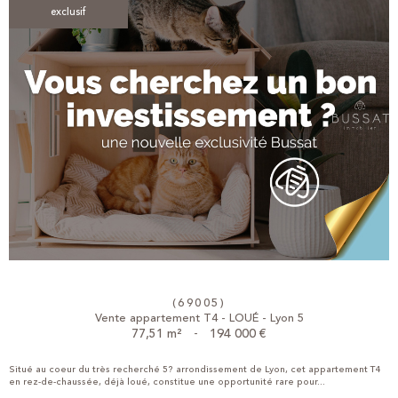
exclusif
(69005)
Vente appartement T4 - LOUÉ - Lyon 5
77,51 m²
-
194 000 €
Situé au coeur du très recherché 5? arrondissement de Lyon, cet appartement T4
en rez-de-chaussée, déjà loué, constitue une opportunité rare pour...