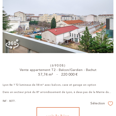
(69008)
Vente appartement T2 - Balcon/Gardien - Bachut
57,74 m²
-
220 000 €
Lyon 8e ? T2 lumineux de 58 m² avec balcon, cave et garage en option
Dans un secteur prisé du 8? arrondissement de Lyon, à deux pas de la Mairie du...
Réf : .8077..
Sélection
Sél