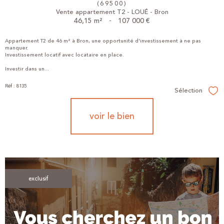
(69500)
Vente appartement T2 - LOUÉ - Bron
46,15 m²
-
107 000 €
Appartement T2 de 46 m² à Bron, une opportunité d'investissement à ne pas
manquer.
Investissement locatif avec locataire en place.
Investir dans un...
Réf : 8135
Sélection
Sél
voir le bien
exclusif