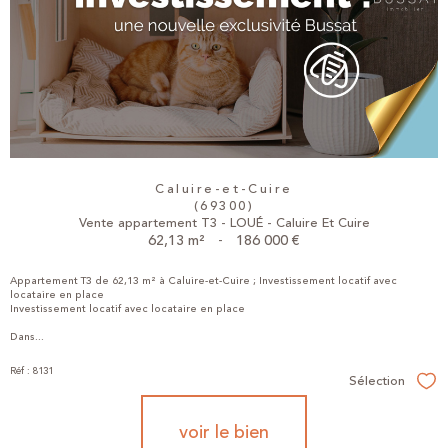
Caluire-et-Cuire
(69300)
Vente appartement T3 - LOUÉ - Caluire Et Cuire
62,13 m²
-
186 000 €
Appartement T3 de 62,13 m² à Caluire-et-Cuire ; Investissement locatif avec
locataire en place
Investissement locatif avec locataire en place
Dans...
Réf : 8131
Sélection
Sél
voir le bien