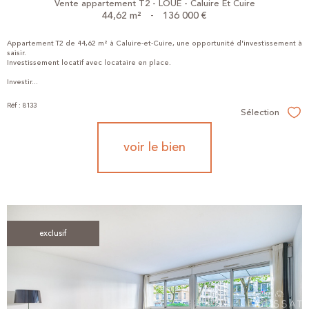
Vente appartement T2 - LOUÉ - Caluire Et Cuire
44,62 m²
-
136 000 €
Appartement T2 de 44,62 m² à Caluire-et-Cuire, une opportunité d'investissement à
saisir.
Investissement locatif avec locataire en place.
Investir...
Réf : 8133
Sélection
Sél
voir le bien
exclusif