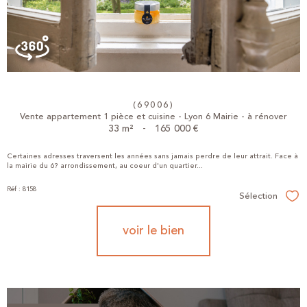
(69006)
Vente appartement 1 pièce et cuisine - Lyon 6 Mairie - à rénover
33 m²
-
165 000 €
Certaines adresses traversent les années sans jamais perdre de leur attrait. Face à
la mairie du 6? arrondissement, au coeur d'un quartier...
Réf : 8158
Sélection
Sél
voir le bien