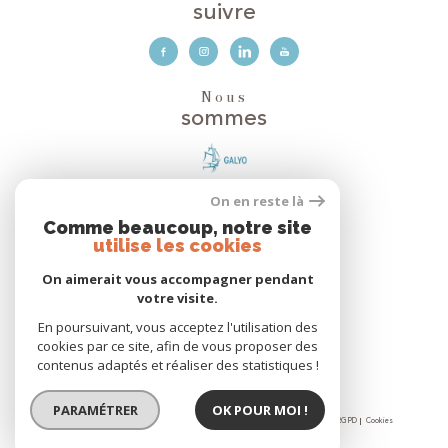
suivre
Nous
sommes
On en reste là
Avis
Clients
Comme beaucoup, notre site
utilise les cookies
On aimerait vous accompagner pendant
votre visite.
Nous
adhérons
En poursuivant, vous acceptez l'utilisation des
cookies par ce site, afin de vous proposer des
contenus adaptés et réaliser des statistiques !
PARAMÉTRER
OK POUR MOI !
© 2026 | Tous droits réservés | Traduction powered by Google |
Nos honoraires
Plan du site
Mentions légales
Admin
Partenaires
Politique RGPD
Cookies