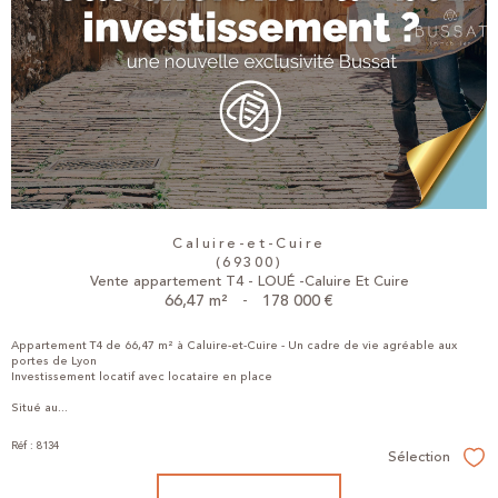
Caluire-et-Cuire
(69300)
Vente appartement T4 - LOUÉ -Caluire Et Cuire
66,47 m²
-
178 000 €
Appartement T4 de 66,47 m² à Caluire-et-Cuire - Un cadre de vie agréable aux
portes de Lyon
Investissement locatif avec locataire en place
Situé au...
Réf : 8134
Sélection
Sél