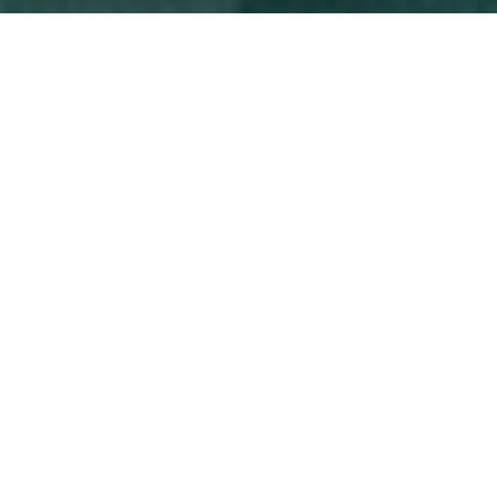
BUSSAT,
Fabricant de bonheur
immobilier depuis 1979
Vous cherchez une agence pour vous accompagner
dans la construction de votre projet immobilier à
Lyon ? Venez découvrir la ruche immobilière
BUSSAT, située entre le Rhône et la Saône au cœur
du quartier élégant de la place Bellecour. Nos
« abeilles » butinent tout Lyon pour récolter le
meilleur miel immobilier. Nous avons à notre actif
plus de 40 ans de belles histoires immobilières qui
nous permettent d’avoir une expertise fine de