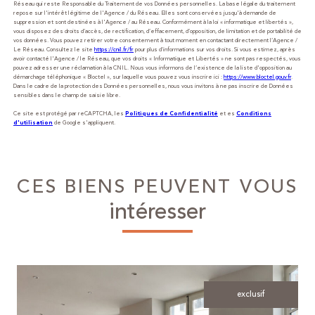
Réseau qui reste Responsable du Traitement de vos Données personnelles. La base légale du traitement
repose sur l'intérêt légitime de l'Agence / du Réseau. Elles sont conservées jusqu'à demande de
suppression et sont destinées à l'Agence / au Réseau. Conformément à la loi « informatique et libertés »,
vous disposez des droits d’accès, de rectification, d’effacement, d’opposition, de limitation et de portabilité de
vos données. Vous pouvez retirer votre consentement à tout moment en contactant directement l’Agence /
Le Réseau. Consultez le site
https://cnil.fr/fr
pour plus d’informations sur vos droits. Si vous estimez, après
avoir contacté l'Agence / le Réseau, que vos droits « Informatique et Libertés » ne sont pas respectés, vous
pouvez adresser une réclamation à la CNIL. Nous vous informons de l’existence de la liste d'opposition au
démarchage téléphonique « Bloctel », sur laquelle vous pouvez vous inscrire ici :
https://www.bloctel.gouv.fr
.
Dans le cadre de la protection des Données personnelles, nous vous invitons à ne pas inscrire de Données
sensibles dans le champ de saisie libre.
Ce site est protégé par reCAPTCHA, les
et es
Politiques de Confidentialité
Conditions
de Google s'appliquent.
d'utilisation
CES BIENS PEUVENT VOUS
intéresser
exclusif