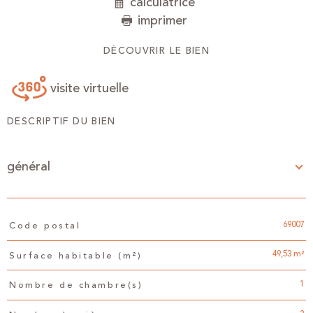
calculatrice
imprimer
DÉCOUVRIR LE BIEN
visite virtuelle
DESCRIPTIF DU BIEN
général
TRAD_PAMPERO_Caracteristique
Valeurs
69007
Code postal
49,53 m²
Surface habitable (m²)
1
Nombre de chambre(s)