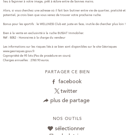
lieu à façonner à votre image, prêt à éclore entre de bonnes mains.
Alors, si vous cherchez une adresse où il fait bon butiner entre vie de quartier, praticité et
potentiel, je crois bien que vous venez de trouver votre prochaine ruche.
Bonus pour les sportifs : le WELLNESS Club est juste en face, inutile de chercher plus loin !
Bien à la vente en exclusivité à la ruche BUSSAT Immobilier.
Réf : 8082 - Honoraires à la charge du vendeur
Les informations sur les risques liés à ce bien sont disponibles sur le site Géorisques
www.georisques.gouv.fr
Copropriété de 95 lots (Pas de procédure en cours).
PARTAGER CE BIEN
facebook
twitter
plus de partage
NOS OUTILS
sélectionner