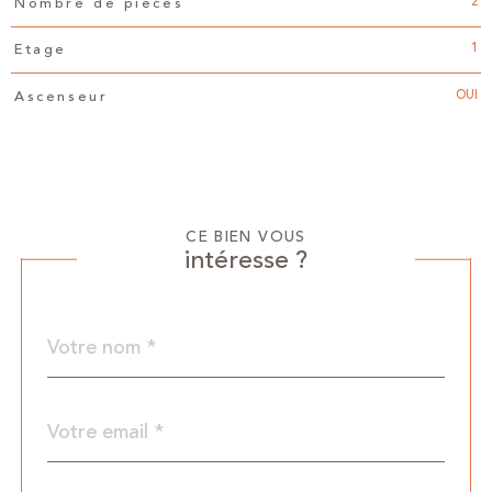
2
Nombre de pièces
1
Etage
OUI
Ascenseur
CE BIEN VOUS
intéresse ?
Nom
Fieldset
*
par
défaut
email
*