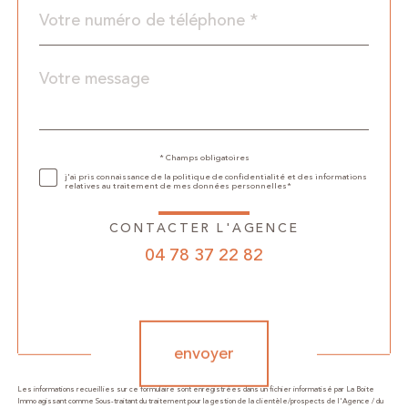
Téléphone
*
Message
Fieldset
*
par
défaut
Validation
* Champs obligatoires
j'ai pris connaissance de la politique de confidentialité et des informations
relatives au traitement de mes données personnelles*
CONTACTER L'AGENCE
04 78 37 22 82
Validation
envoyer
Les informations recueillies sur ce formulaire sont enregistrées dans un fichier informatisé par La Boite
Immo agissant comme Sous-traitant du traitement pour la gestion de la clientèle/prospects de l'Agence / du