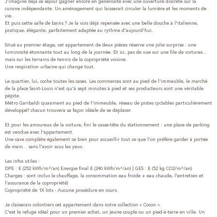
J'imagine déjà ce séjour gagner encore en générosité avec une ouverture discrète sur la
cuisine indépendante. Un aménagement qui laisserait circuler la lumière et les moments de
vie.
Et puis cette salle de bains ? Je la vois déjà repensée avec une belle douche à l'italienne,
pratique, élégante, parfaitement adaptée au rythme d'aujourd'hui.
Situé au premier étage, cet appartement de deux pièces réserve une jolie surprise : une
luminosité étonnante tout au long de la journée. Et ici, pas de vue sur une file de voitures...
mais sur les terrains de tennis de la copropriété voisine.
Une respiration urbaine qui change tout.
Le quartier, lui, coche toutes les cases. Les commerces sont au pied de l'immeuble, le marché
de la place Saint-Louis n'est qu'à sept minutes à pied et ses producteurs sont une véritable
pépite.
Métro Garibaldi quasiment au pied de l'immeuble, réseau de pistes cyclables particulièrement
développé? chacun trouvera sa façon idéale de se déplacer.
Et pour les amoureux de la voiture, fini le casse-tête du stationnement : une place de parking
est vendue avec l'appartement.
Une cave complète également ce bien pour accueillir tout ce que l'on préfère garder à portée
de main... sans l'avoir sous les yeux.
Les infos utiles :
DPE : E (252 kWh/m²/an) Energie final E (240 kWh/m²/an) | GES : E (52 kg CO2/m²/an)
Charges : sont inclus le chauffage, la consommation eau froide + eau chaude, l'entretien et
l'assurance de la copropriété)
Copropriété de 1X lots - Aucune procédure en cours.
Je classerais volontiers cet appartement dans notre collection « Cocon ».
C'est le refuge idéal pour un premier achat, un jeune couple ou un pied-à-terre en ville. Un