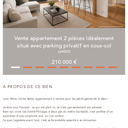
Vente appartement 2 pièces idéalement
situé avec parking privatif en sous-sol
(69007)
210 000 €
A PROPOS DE CE BIEN
Lyon 7ème, limite 3ème, appartement à vendre pour les petits génies de la déco !
Je dois vous l'avouer : ce qui me plaît ici, ce n'est pas seulement son adresse.
Bien sûr, vivre rue André-Philippe, à deux pas du métro Garibaldi, c'est profiter d'un
quotidien d'une simplicité rare. un vrai confort...
Ce que j'apprécie avant tout, c'est sa formidable capacité à se réinventer.