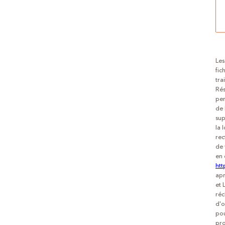
Les
fic
tra
Rés
per
de 
sup
la 
rec
de 
en 
htt
apr
et 
réc
d'o
pou
pro