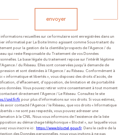
Validation
envoyer
 informations recueillies sur ce formulaire sont enregistrées dans un
hier informatisé par La Boite Immo agissant comme Sous-traitant du
itement pour la gestion de la clientèle/prospects de l'Agence / du
eau qui reste Responsable du Traitement de vos Données
sonnelles. La base légale du traitement repose sur l'intérêt légitime
l'Agence / du Réseau. Elles sont conservées jusqu'à demande de
pression et sont destinées à l'Agence / au Réseau. Conformément à
loi « informatique et libertés », vous disposez des droits d’accès, de
tification, d’effacement, d’opposition, de limitation et de portabilité
vos données. Vous pouvez retirer votre consentement à tout moment
contactant directement l’Agence / Le Réseau. Consultez le site
ps://cnil.fr/fr
pour plus d’informations sur vos droits. Si vous estimez,
ès avoir contacté l'Agence / le Réseau, que vos droits « Informatique
Libertés » ne sont pas respectés, vous pouvez adresser une
lamation à la CNIL. Nous vous informons de l’existence de la liste
pposition au démarchage téléphonique « Bloctel », sur laquelle vous
vez vous inscrire ici :
https://www.bloctel.gouv.fr
. Dans le cadre de la
tection des Données personnelles, nous vous invitons à ne pas