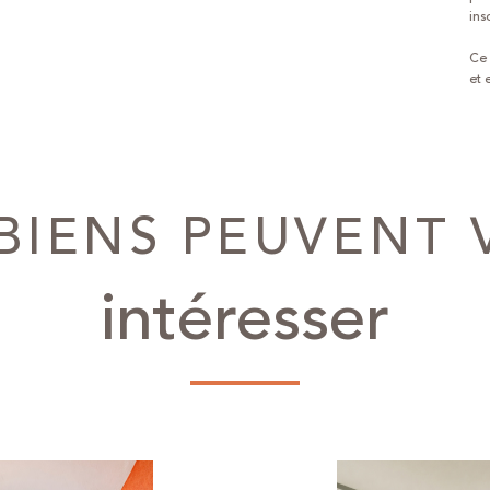
ins
Ce 
et 
S BIENS PEUVENT
intéresser