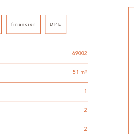
financier
DPE
69002
51 m²
1
2
2