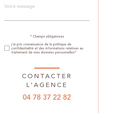
Message
Fieldset
*
par
défaut
Validation
* Champs obligatoires
j'ai pris connaissance de la politique de
confidentialité et des informations relatives au
traitement de mes données personnelles*
CONTACTER
L'AGENCE
04 78 37 22 82