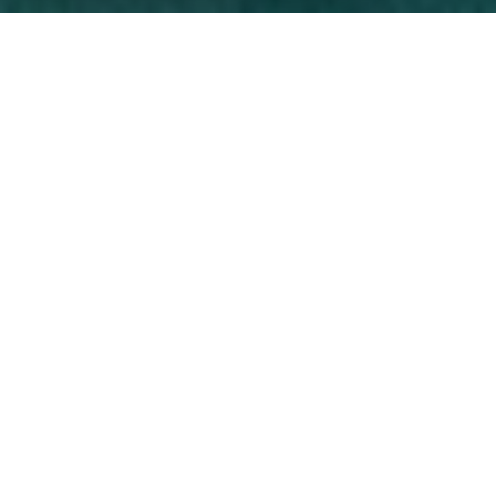
BUSSAT,
Fabricant de bonheur
immobilier depuis 1979
Vous cherchez une agence pour vous accompagner
dans la construction de votre projet immobilier à
Lyon ? Venez découvrir la ruche immobilière
BUSSAT, située entre le Rhône et la Saône au cœur
du quartier élégant de la place Bellecour. Nos
« abeilles » butinent tout Lyon pour récolter le
meilleur miel immobilier. Nous avons à notre actif
plus de 40 ans de belles histoires immobilières qui
nous permettent d’avoir une expertise fine de