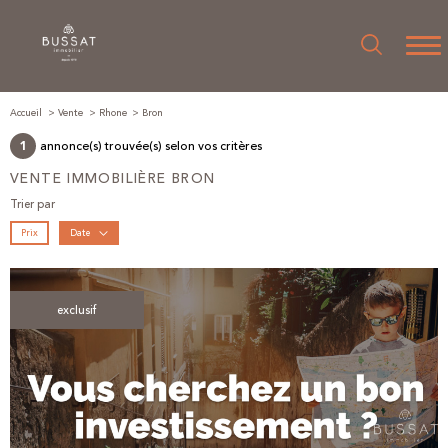
Accueil
Vente
Rhone
Bron
annonce(s) trouvée(s) selon vos critères
1
VENTE IMMOBILIÈRE BRON
Trier par
Prix
Date
exclusif