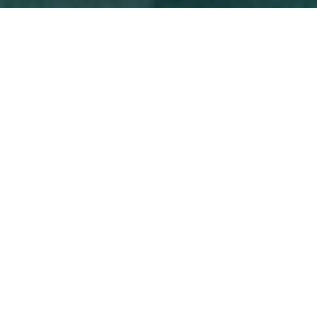
BUSSAT,
Fabricant de bonheur
immobilier depuis 1979
Vous cherchez une agence pour vous accompagner
dans la construction de votre projet immobilier à
Lyon ? Venez découvrir la ruche immobilière
BUSSAT, située entre le Rhône et la Saône au cœur
du quartier élégant de la place Bellecour. Nos
« abeilles » butinent tout Lyon pour récolter le
meilleur miel immobilier. Nous avons à notre actif
plus de 40 ans de belles histoires immobilières qui
nous permettent d’avoir une expertise fine de