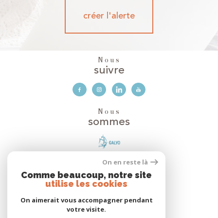
créer l'alerte
Nous
suivre
Nous
sommes
On en reste là
Avis
Clients
Comme beaucoup, notre site
utilise les cookies
On aimerait vous accompagner pendant
votre visite.
Nous