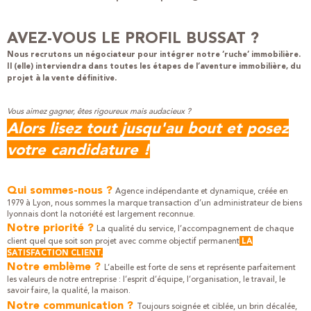
AVEZ-VOUS LE PROFIL BUSSAT ?
Nous recrutons un négociateur pour intégrer notre ‘ruche’ immobilière.
Il (elle) interviendra dans toutes les étapes de l’aventure immobilière, du
projet à la vente définitive.
Vous aimez gagner, êtes rigoureux mais audacieux ?
Alors lisez tout jusqu'au bout et posez
votre candidature !
Qui sommes-nous ?
Agence indépendante et dynamique, créée en
1979 à Lyon, nous sommes la marque transaction d’un administrateur de biens
lyonnais dont la notoriété est largement reconnue.
Notre priorité ?
La qualité du service, l’accompagnement de chaque
client quel que soit son projet avec comme objectif permanent
LA
SATISFACTION CLIENT.
Notre emblème ?
L’abeille est forte de sens et représente parfaitement
les valeurs de notre entreprise : l’esprit d’équipe, l’organisation, le travail, le
savoir faire, la qualité, la maison.
Notre communication ?
Toujours soignée et ciblée, un brin décalée,