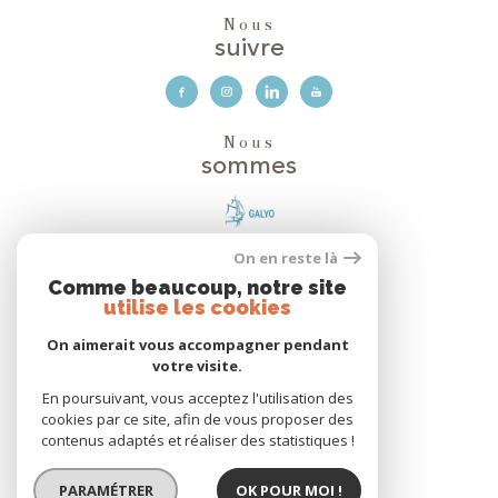
Nous
suivre
Nous
sommes
On en reste là
Avis
Clients
Comme beaucoup, notre site
utilise les cookies
On aimerait vous accompagner pendant
votre visite.
Nous
adhérons
En poursuivant, vous acceptez l'utilisation des
cookies par ce site, afin de vous proposer des
contenus adaptés et réaliser des statistiques !
PARAMÉTRER
OK POUR MOI !
© 2026 | Tous droits réservés | Traduction powered by Google |