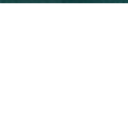
BUSSAT,
Fabricant de bonheur
immobilier depuis 1979
Vous cherchez une agence pour vous accompagner
dans la construction de votre projet immobilier à
Lyon ? Venez découvrir la ruche immobilière
BUSSAT, située entre le Rhône et la Saône au cœur
du quartier élégant de la place Bellecour. Nos
« abeilles » butinent tout Lyon pour récolter le
meilleur miel immobilier. Nous avons à notre actif
plus de 40 ans de belles histoires immobilières qui
nous permettent d’avoir une expertise fine de